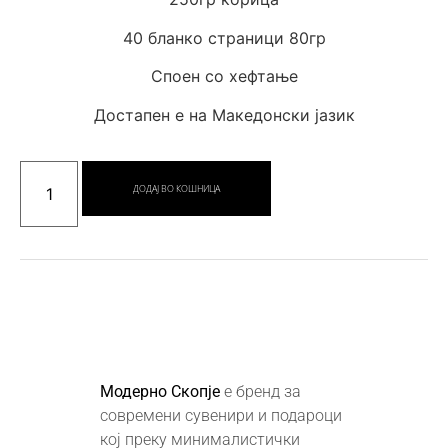
40 бланко страници 80гр
Споен со хефтање
Достапен е на Македонски јазик
ДОДАЈ ВО КОШНИЦА
Модерно Скопје
е бренд за
современи сувенири и подароци
кој преку минималистички