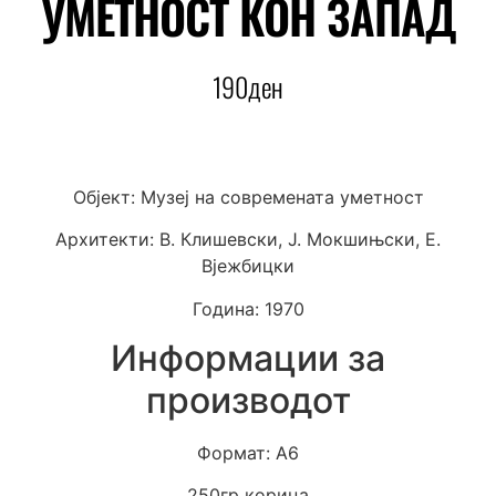
УМЕТНОСТ КОН ЗАПАД
190
ден
Објект: Музеј на современата уметност
Архитекти: В. Клишевски, Ј. Мокшињски, Е.
Вјежбицки
Година: 1970
Информации за
производот
Формат: А6
250гр корица