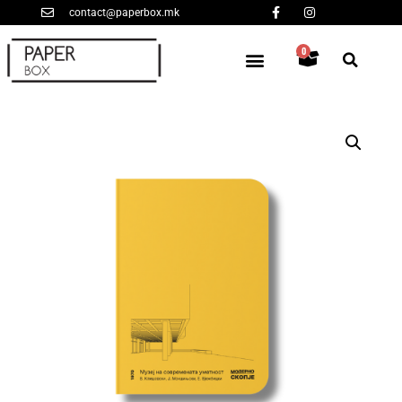
contact@paperbox.mk
0