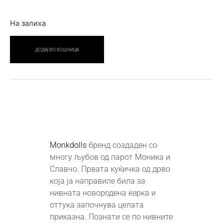
На залиха
ДОДАЈ ВО КОШНИЦА
Monkdolls
бренд создаден со
многу љубов од парот Моника и
Славчо. Првата куќичка од дрво
која ја направиле била за
нивната новородена ќерка и
оттука започнува целата
приказна. Познати се по нивните