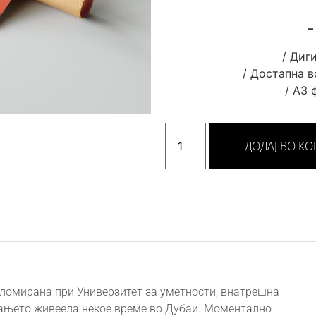
–
/ Диг
/ Достапна в
/ А3 
ДОДАЈ ВО К
пломирана при Универзитет за уметности, внатрешна
рањето живеела некое време во Дубаи. Моментално