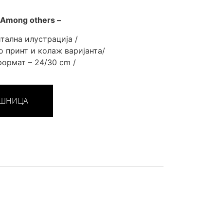
 Among others –
итална илустрација /
о принт и колаж варијанта/
формат – 24/30 cm /
ОШНИЦА