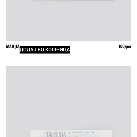
МАНЏА
100
ден
ДОДАЈ ВО КОШНИЦА