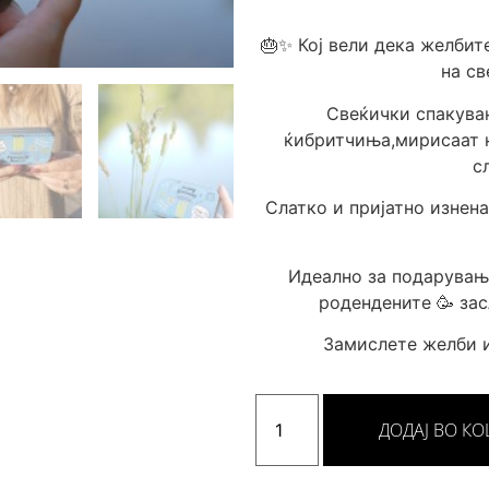
🎂✨ Кој вели дека желбит
на св
Свеќички спакуван
ќибритчиња,мирисаат н
с
Слатко и пријатно изнен
Идеално за подарувањ
родендените 🥳 зас
Замислете желби и
ДОДАЈ ВО К