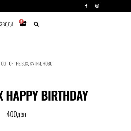
0
ИЗВОДИ
:
OUT OF THE BOX
,
КУТИИ
,
НОВО
X HAPPY BIRTHDAY
400
ден