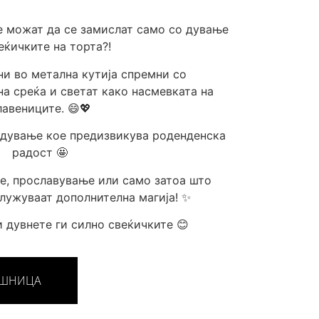
е можат да се замислат само со дување
еќичките на торта?!
и во метална кутија спремни со
а среќа и светат како насмевката на
лавениците. 😄💖
адување кое предизвикува роденденска
радост 🤩
е, прославување или само затоа што
лужуваат дополнителна магија! ✨
 дувнете ги силно свеќичките 😊
ОШНИЦА